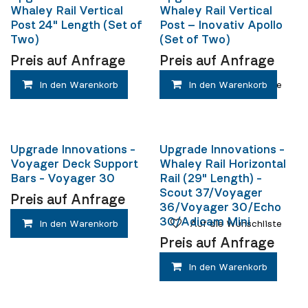
Whaley Rail Vertical
Whaley Rail Vertical
Post 24" Length (Set of
Post – Inovativ Apollo
Two)
(Set of Two)
Preis auf Anfrage
Preis auf Anfrage
In den Warenkorb
In den Warenkorb
Auf die Wunschliste
Upgrade Innovations -
Upgrade Innovations -
Voyager Deck Support
Whaley Rail Horizontal
Bars - Voyager 30
Rail (29" Length) -
Scout 37/Voyager
Preis auf Anfrage
36/Voyager 30/Echo
30/Adicam Mini
In den Warenkorb
Auf die Wunschliste
Preis auf Anfrage
In den Warenkorb