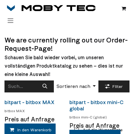
Zum Inhalt springen
We are currently rolling out our Order-
Request-Page!
Schauen Sie bald wieder vorbei, um unseren
vollständigen Produktkatalog zu sehen – dies ist nur
eine kleine Auswahl!
Sortieren nach
Filter
bitpart - bitbox MAX
bitpart - bitbox mini-C
Coming soon
Coming soon
global
bitbox MAX
bitbox mini-C (global)
Preis auf Anfrage
Preis auf Anfrage
In den Warenkorb
Auf die Wunschliste