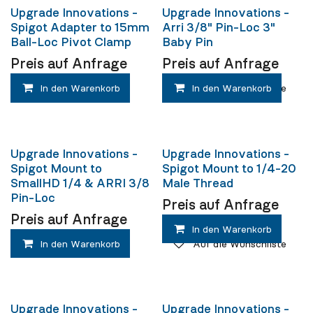
Upgrade Innovations -
Upgrade Innovations -
Spigot Adapter to 15mm
Arri 3/8" Pin-Loc 3"
Ball-Loc Pivot Clamp
Baby Pin
Preis auf Anfrage
Preis auf Anfrage
In den Warenkorb
In den Warenkorb
Auf die Wunschliste
Upgrade Innovations -
Upgrade Innovations -
Spigot Mount to
Spigot Mount to 1/4-20
SmallHD 1/4 & ARRI 3/8
Male Thread
Pin-Loc
Preis auf Anfrage
Preis auf Anfrage
In den Warenkorb
In den Warenkorb
Auf die Wunschliste
Upgrade Innovations -
Upgrade Innovations -