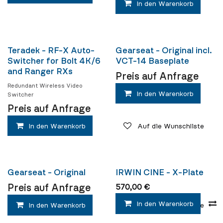
In den Warenkorb
Neu!
Neu!
Teradek - RF-X Auto-
Gearseat - Original incl.
Switcher for Bolt 4K/6
VCT-14 Baseplate
and Ranger RXs
Preis auf Anfrage
Redundant Wireless Video
In den Warenkorb
Switcher
Preis auf Anfrage
In den Warenkorb
Auf die Wunschliste
Neu!
Gearseat - Original
IRWIN CINE - X-Plate
Preis auf Anfrage
570,00
€
In den Warenkorb
In den Warenkorb
Auf die Wunschliste