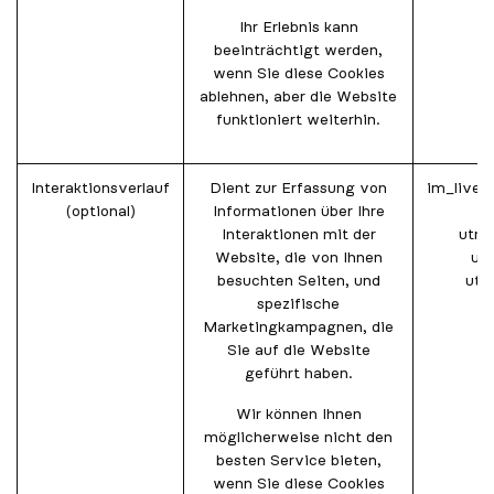
Ihr Erlebnis kann
beeinträchtigt werden,
wenn Sie diese Cookies
ablehnen, aber die Website
funktioniert weiterhin.
Interaktionsverlauf
Dient zur Erfassung von
im_livec
(optional)
Informationen über Ihre
Interaktionen mit der
utm_
Website, die von Ihnen
ut
besuchten Seiten, und
utm
spezifische
Marketingkampagnen, die
Sie auf die Website
geführt haben.
Wir können Ihnen
möglicherweise nicht den
besten Service bieten,
wenn Sie diese Cookies